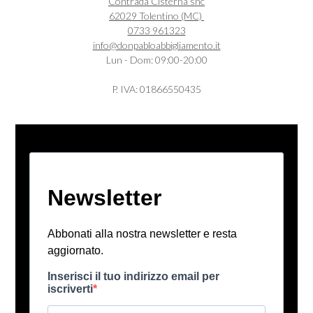
Contrada Cisterna snc
62029 Tolentino (MC)
0733 961323
info@donpabloabbigliamento.it
Lun - Dom: 09:00-20:00
P. IVA: 01866550435