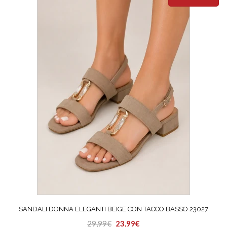
SANDALI DONNA ELEGANTI BEIGE CON TACCO BASSO 23027
Il
Il
29,99
€
23,99
€