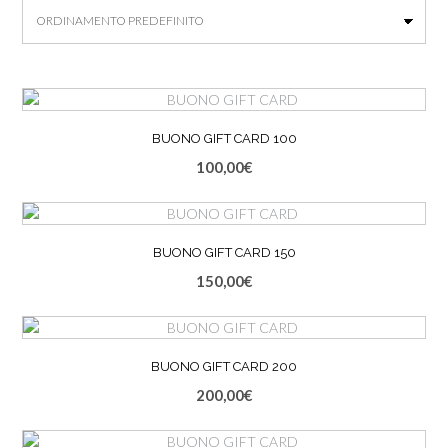
BUONO GIFT CARD 100
100,00
€
Questo
prodotto
ha
più
BUONO GIFT CARD 150
varianti.
150,00
€
Le
Questo
opzioni
prodotto
possono
ha
essere
più
BUONO GIFT CARD 200
scelte
varianti.
200,00
€
nella
Le
Questo
pagina
opzioni
prodotto
del