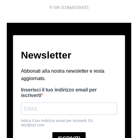
P. IVA: 01866550435