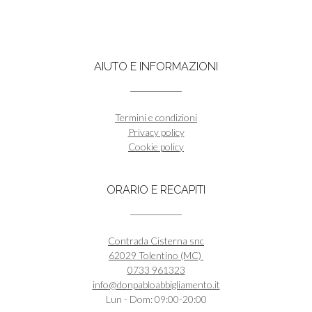
possono
ha
prodotto
essere
più
scelte
varianti.
nella
Le
pagina
AIUTO E INFORMAZIONI
opzioni
del
possono
prodotto
essere
scelte
Termini e condizioni
nella
Privacy policy
pagina
Cookie policy
del
prodotto
ORARIO E RECAPITI
Contrada Cisterna snc
62029 Tolentino (MC)
0733 961323
info@donpabloabbigliamento.it
Lun - Dom: 09:00-20:00