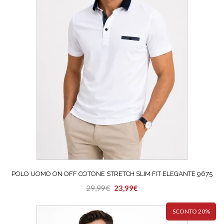
possono
essere
scelte
nella
pagina
del
prodotto
POLO UOMO ON OFF COTONE STRETCH SLIM FIT ELEGANTE 9675
Il
Il
29,99
€
23,99
€
Questo
prezzo
prezzo
prodotto
originale
attuale
SCONTO 20%
ha
era:
è: