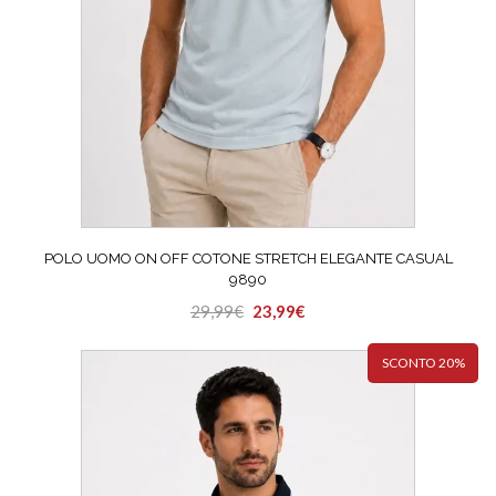
prodotto
POLO UOMO ON OFF COTONE STRETCH ELEGANTE CASUAL
9890
Il
Il
29,99
€
23,99
€
Questo
prezzo
prezzo
prodotto
originale
attuale
SCONTO 20%
ha
era:
è:
più
29,99€.
23,99€.
varianti.
Le
opzioni