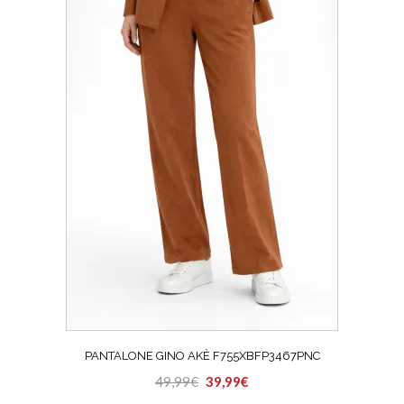
Le
opzioni
possono
essere
scelte
nella
pagina
del
prodotto
PANTALONE GINO AKÈ F755XBFP3467PNC
Il
Il
49,99
€
39,99
€
Questo
prezzo
prezzo