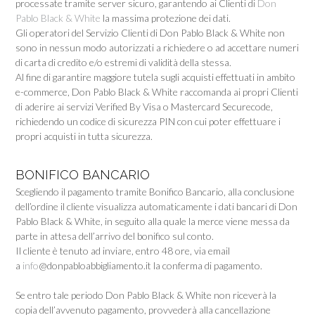
processate tramite server sicuro, garantendo ai Clienti di
Don
Pablo Black & White
la massima protezione dei dati.
Gli operatori del Servizio Clienti di Don Pablo Black & White non
sono in nessun modo autorizzati a richiedere o ad accettare numeri
di carta di credito e/o estremi di validità della stessa.
Al fine di garantire maggiore tutela sugli acquisti effettuati in ambito
e-commerce, Don Pablo Black & White raccomanda ai propri Clienti
di aderire ai servizi Verified By Visa o Mastercard Securecode,
richiedendo un codice di sicurezza PIN con cui poter effettuare i
propri acquisti in tutta sicurezza.
BONIFICO BANCARIO
Scegliendo il pagamento tramite Bonifico Bancario, alla conclusione
dell’ordine il cliente visualizza automaticamente i dati bancari di Don
Pablo Black & White, in seguito alla quale la merce viene messa da
parte in attesa dell’arrivo del bonifico sul conto.
Il cliente è tenuto ad inviare, entro 48 ore, via email
a
info
@donpabloabbigliamento.it la conferma di pagamento.
Se entro tale periodo Don Pablo Black & White non riceverà la
copia dell’avvenuto pagamento, provvederà alla cancellazione