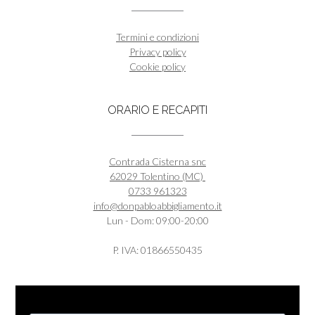
Termini e condizioni
Privacy policy
Cookie policy
ORARIO E RECAPITI
Contrada Cisterna snc
62029 Tolentino (MC)
0733 961323
info@donpabloabbigliamento.it
Lun - Dom: 09:00-20:00
P. IVA: 01866550435