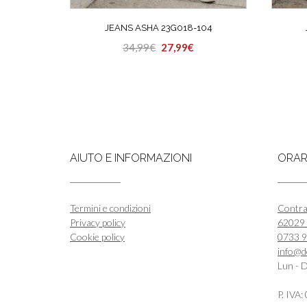
JEANS ASHA 23G018-104
Il
Il
34,99
€
27,99
€
Questo
prezzo
prezzo
prodotto
originale
attuale
ha
era:
è:
più
34,99€.
27,99€.
varianti.
Le
opzioni
AIUTO E INFORMAZIONI
ORARI
possono
essere
scelte
nella
Termini e condizioni
Contra
pagina
Privacy policy
62029 
del
Cookie policy
0733 
prodotto
info@d
Lun - 
P. IVA