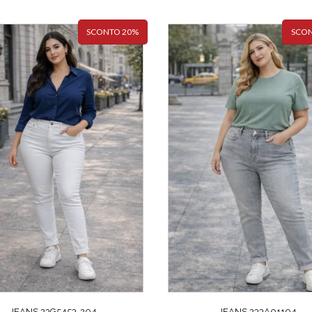
SCONTO 20%
SCON
JEANS 23G5453-204
JEANS 233A01104