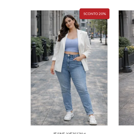
SCONTO 20%
JEANS 23F755704