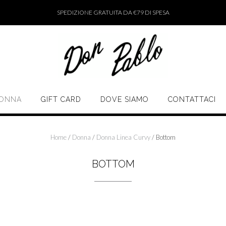
SPEDIZIONE GRATUITA DA €79 DI SPESA
ONNA
GIFT CARD
DOVE SIAMO
CONTATTACI
Home
/
Donna
/
Donna Linea Curvy
/ Bottom
BOTTOM