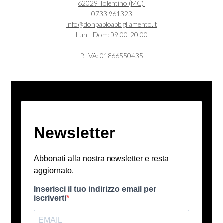
62029 Tolentino (MC)
0733 961323
info@donpabloabbigliamento.it
Lun - Dom: 09:00-20:00
P. IVA: 01866550435