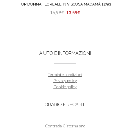
TOP DONNA FLOREALE IN VISCOSA MAGAMÀ 11753
Il
Il
16,99
€
13,59
€
Questo
prezzo
prezzo
prodotto
originale
attuale
ha
era:
è:
più
16,99€.
13,59€.
varianti.
Le
AIUTO E INFORMAZIONI
opzioni
possono
essere
scelte
Termini e condizioni
nella
Privacy policy
pagina
Cookie policy
del
prodotto
ORARIO E RECAPITI
Contrada Cisterna snc