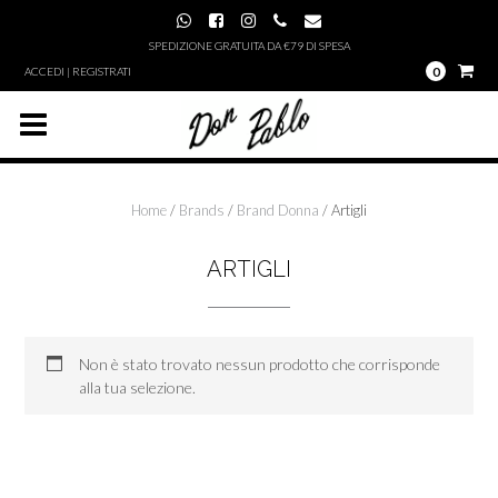
Skip
to
SPEDIZIONE GRATUITA DA €79 DI SPESA
content
0
ACCEDI | REGISTRATI
Home
/
Brands
/
Brand Donna
/ Artigli
ARTIGLI
Non è stato trovato nessun prodotto che corrisponde
alla tua selezione.