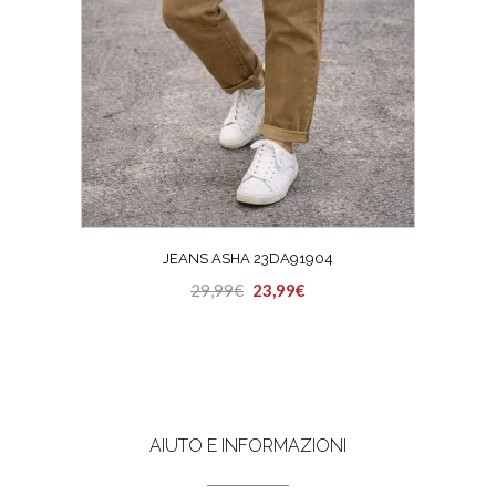
prodotto
JEANS ASHA 23DA91904
Il
Il
29,99
€
23,99
€
Questo
prezzo
prezzo
prodotto
originale
attuale
ha
era:
è:
più
29,99€.
23,99€.
varianti.
Le
AIUTO E INFORMAZIONI
opzioni
possono