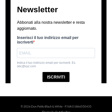
© 2026 Don Pablo Black & White - P. IVA 01866550435
Theme by
Out the Box